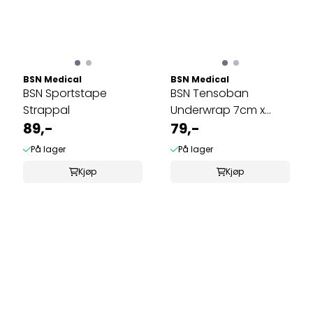
BSN Medical
BSN Medical
BSN Sportstape
BSN Tensoban
Strappal
Underwrap 7cm x
89,-
20m
79,-
På lager
På lager
Kjøp
Kjøp