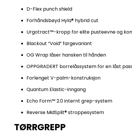
D-Flex punch shield
Forhåndsbøyd Hyla® hybrid cut
Urgotract™-kropp for elite pusteevne og ko
Blackout “Void” fargevariant
OG Wrap låser hansken til hånden
OPPGRADERT borrelåssystem for en låst pas
Forlenget V-palm-konstruksjon
Quantum Elastic-inngang
Echo Form™ 2.0 internt grep-system
Reverse MidSplit® stroppesystem
TØRRGREPP