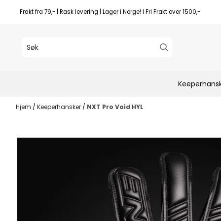
Hopp til innhold
Frakt fra 79,- | Rask levering | Lager i Norge! I Fri Frakt over 1500,-
Keeperhans
Hjem
/
Keeperhansker
/
NXT Pro Void HYL