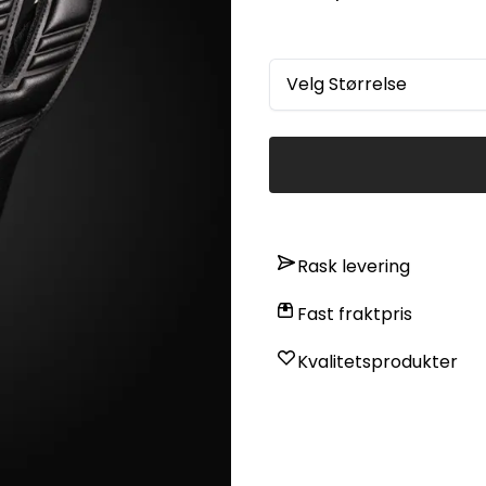
FUNKSJONER 4 mm Pro Grade Contact Latex D-Flex punch shield Forhåndsbøyd Hyla®
hybrid cut Urgotract™-kropp for elite pusteevne og komfort Blackout “Void”
fargevariant OG Wrap låser hansken til hånden OPPGRADERT borrelåssystem for en låst
passform Forlenget V-palm-konstruksjon Quantum Elastic-inngang Echo Form™ 2.0
internt grep-system Reverse MidSplit® stroppesystem TØRRGREPP ELITE VÅTGREPP
Velg Størrelse
Rask levering
Fast fraktpris
Kvalitetsprodukter