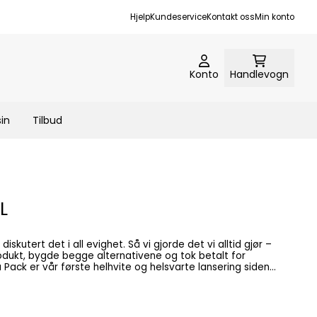
Hjelp
Kundeservice
Kontakt oss
Min konto
Konto
Handlevogn
in
Tilbud
L
rodukt, bygde begge alternativene og tok betalt for
 ’24. Seks modeller. To verdener. Ingen mellomting. NXT
bsorbere støt i stedet for å sende dem videre.
e utførelse. Bygget for å gi deg kontrollen tilbake.