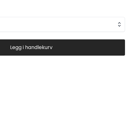
GODT HOLDBARHET BRA FINGERSAVE? NEI
Legg i handlekurv