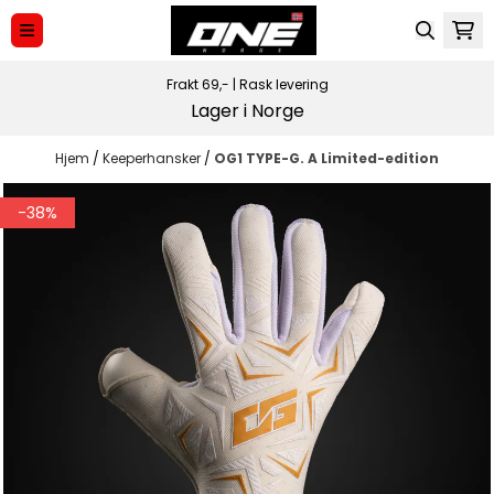
Hopp til innhold
Frakt 69,-
|
Rask levering
Lager i Norge
Hjem
/
Keeperhansker
/
OG1 TYPE-G. A Limited-edition
-38%