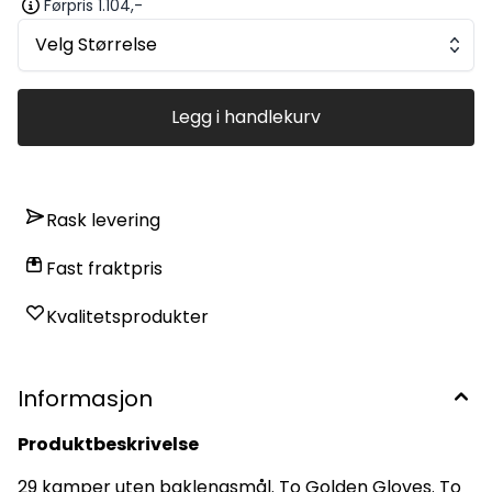
Førpris 1.104,-
Utvidet V-håndflatekonstruksjon Echo Form™ 2.0 internt
grep-system Quantum Elastic-håndledd med vevd “ONE”-
Velg Størrelse
logo
Legg i handlekurv
Rask levering
Fast fraktpris
Kvalitetsprodukter
Informasjon
Produktbeskrivelse
29 kamper uten baklengsmål. To Golden Gloves. To