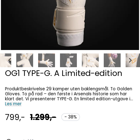
OG1 TYPE-G. A Limited-edition
Produktbeskrivelse 29 kamper uten baklengsmål. To Golden
Gloves. To på rad – den første i Arsenals historie som har
klart det. Vi presenterer TYPE-G. En limited edition-utgave i
samme bestselgende formfaktor du kjenner og elsker... med
Les mer
en gyllen touch. Når den er utsolgt, kommer den IKKE tilbake.
Funksjoner Signaturmodell fra Arsenals David Raya Limited
799,-
1.299,-
- 38%
edition i hvitt med matt gull-detaljer Leveres med GRATIS
samlenøkkelring 4 mm Pro Grade Contact-lateks “Vortex”
hybrid cut med positiv tommel Unike detaljer designet av
Raya selv Urgotract™-kropp for elite pusteevne og komfort
Fullt lateksstropp med tilpasset Raya-logo og detaljer