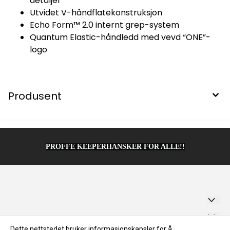
detaljer
Utvidet V-håndflatekonstruksjon
Echo Form™ 2.0 internt grep-system
Quantum Elastic-håndledd med vevd “ONE”-
logo
Produsent
PROFFE KEEPERHANSKER FOR ALLE!!
Sportadventure AS
Dette nettstedet bruker informasjonskapsler for å