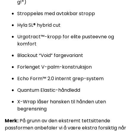
g!*)
Stroppeløs med avtakbar stropp
Hyla SL® hybrid cut
Urgotract™-kropp for elite pusteevne og
komfort
Blackout “Void” fargevariant
Forlenget V-palm-konstruksjon
Echo Form™ 2.0 internt grep-system
Quantum Elastic-håndledd
X-Wrap låser hansken til hånden uten
begrensning
Merk:
På grunn av den ekstremt tettsittende
passformen anbefaler vi å være ekstra forsiktig når