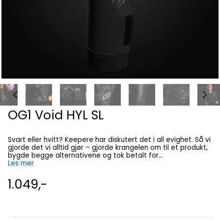
OG1 Void HYL SL
Svart eller hvitt? Keepere har diskutert det i all evighet. Så vi
gjorde det vi alltid gjør – gjorde krangelen om til et produkt,
bygde begge alternativene og tok betalt for
bekvemmeligheten 💀 Contra Pack er vår første helhvite og
Les mer
helsvarte lansering siden den ferske "OG"-profilen kom i ’24.
Seks modeller. To verdener. Ingen mellomting. Ultralett.
1.049,-
Andre-hud-passform. Null distraksjoner. OG1 Void er den
moderne gjenfødelsen av vår bestselger gjennom tidene,
GEO 3.0 Vision. Re-designet for dagens spill med OG-
presisjon i trippelsvart “Void”. Dette er ikke nostalgi. Det er
evolusjon. FUNKSJONER 4 mm Pro Grade Contact Latex