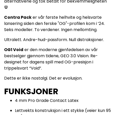
alternativene og tok betalt for bekvemmeligheten
💀
Contra Pack
er vår første helhvite og helsvarte
lansering siden den ferske "OG"-profilen kom i ’24.
Seks modeller. To verdener. Ingen mellomting.
Ultralett. Andre-hud-passform. Null distraksjoner.
OG1 Void
er den moderne gjenfødelsen av vår
bestselger gjennom tidene, GEO 3.0 Vision. Re-
designet for dagens spill med OG-presisjon i
trippelsvart “Void”.
Dette er ikke nostalgi. Det er evolusjon.
FUNKSJONER
4 mm Pro Grade Contact Latex
Lettvekts konstruksjon i ett stykke (veier kun 95