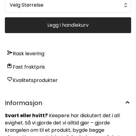
Lettvekts konstruksjon i ett stykke (veier kun 95 g!*)
Velg Størrelse
Stroppeløs med avtakbar stropp Hyla SL® hybrid cut
Urgotract™-kropp for elite pusteevne og komfort Blackout
“Void” fargevariant Forlenget V-palm-konstruksjon Echo
Form™ 2.0 internt grep-system Quantum Elastic-håndledd X-
Legg i handlekurv
Wrap låser hansken til hånden uten begrensning Merk: På
grunn av den ekstremt tettsittende passformen anbefaler vi
å være ekstra forsiktig når du tar hansken av. Denne
hansken klemmer rundt hånd og håndledd – så den bør tas
av på samme måte som vi viser i guiden vår. TØRRGREPP
ELITE VÅTGREPP GODT HOLDBARHET BRA FINGERSAVE?
Rask levering
Fast fraktpris
Kvalitetsprodukter
Informasjon
Svart eller hvitt?
Keepere har diskutert det i all
evighet. Så vi gjorde det vi alltid gjør – gjorde
krangelen om til et produkt, bygde begge