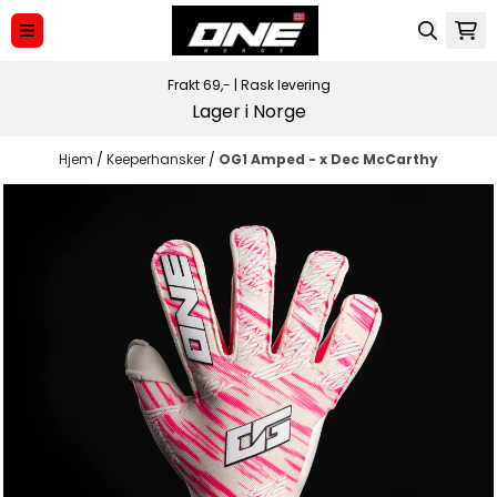
Hopp til innhold
Frakt 69,-
|
Rask levering
Lager i Norge
Hjem
/
Keeperhansker
/
OG1 Amped - x Dec McCarthy