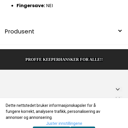
Fingersave:
NEI
Produsent
PROFFE KEEPERHANSKER FOR ALLE!!
Sportadventure AS
Dette nettstedet bruker informasjonskapsler for å
Forsendelse og retur
Brugata 56
fungere korrekt, analysere trafikk, personalisering av
Forsendelse og retur
Nyhetsbrev
Personvern
annonser og annonsering.
2321 Hamar
Juster innstillingene
Personvern
Om oss