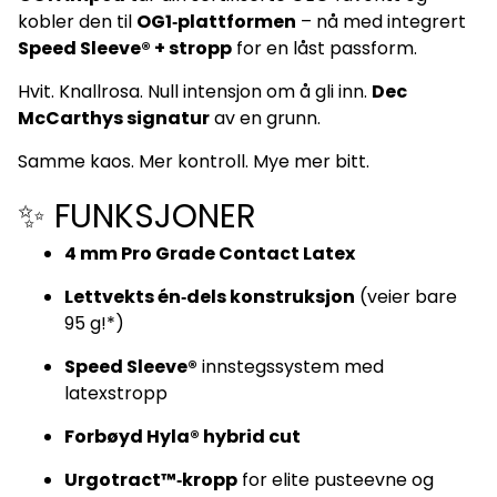
kobler den til
OG1‑plattformen
– nå med integrert
Speed Sleeve® + stropp
for en låst passform.
Hvit. Knallrosa. Null intensjon om å gli inn.
Dec
McCarthys signatur
av en grunn.
Samme kaos. Mer kontroll. Mye mer bitt.
✨ FUNKSJONER
4 mm Pro Grade Contact Latex
Lettvekts én‑dels konstruksjon
(veier bare
95 g!*)
Speed Sleeve®
innstegssystem med
latexstropp
Forbøyd Hyla® hybrid cut
Urgotract™‑kropp
for elite pusteevne og