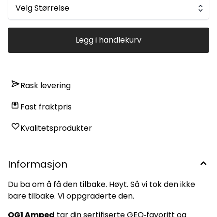
Pink “Amped” fargekombinasjon Forlenget
Velg Størrelse
V‑palm‑konstruksjon Echo Form™ 2.0 internt grep-system
X‑Wrap låser hansken til hånden uten begrensning 🧤 YTELSE
Tørrgrep: ELITE Vått grep: FANTASTISK Holdbarhet: GOD
Fingersave: NEI
Legg i handlekurv
Rask levering
Fast fraktpris
Kvalitetsprodukter
Informasjon
Du ba om å få den tilbake. Høyt. Så vi tok den ikke
bare tilbake. Vi oppgraderte den.
OG1 Amped
tar din sertifiserte GEO‑favoritt og