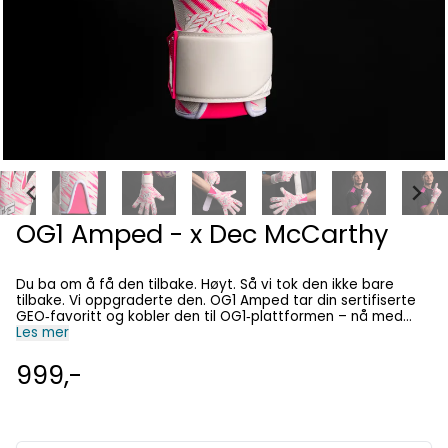
OG1 Amped - x Dec McCarthy
Du ba om å få den tilbake. Høyt. Så vi tok den ikke bare
tilbake. Vi oppgraderte den. OG1 Amped tar din sertifiserte
GEO‑favoritt og kobler den til OG1‑plattformen – nå med
integrert Speed Sleeve® + stropp for en låst passform. Hvit.
Les mer
Knallrosa. Null intensjon om å gli inn. Dec McCarthys signatur
av en grunn. Samme kaos. Mer kontroll. Mye mer bitt. ✨
999,-
FUNKSJONER 4 mm Pro Grade Contact Latex Lettvekts
én‑dels konstruksjon (veier bare 95 g!*) Speed Sleeve®
innstegssystem med latexstropp Forbøyd Hyla® hybrid cut
Urgotract™‑kropp for elite pusteevne og komfort Positivt
innpakket tommel OG x Dec McCarthy‑samarbeid Hvit/Hot