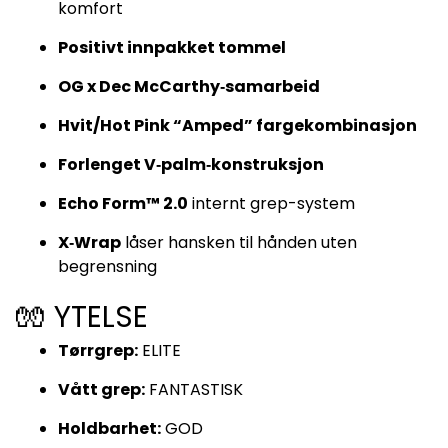
komfort
Positivt innpakket tommel
OG x Dec McCarthy‑samarbeid
Hvit/Hot Pink “Amped” fargekombinasjon
Forlenget V‑palm‑konstruksjon
Echo Form™ 2.0
internt grep-system
X‑Wrap
låser hansken til hånden uten
begrensning
🧤 YTELSE
Tørrgrep:
ELITE
Vått grep:
FANTASTISK
Holdbarhet:
GOD