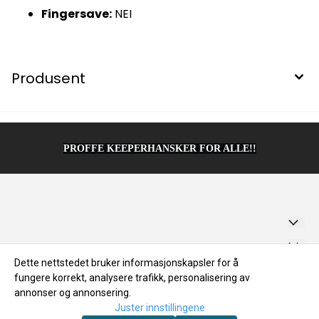
Fingersave:
NEI
Produsent
PROFFE KEEPERHANSKER FOR ALLE!!
Sportadventure AS
Dette nettstedet bruker informasjonskapsler for å
Forsendelse og retur
Brugata 56
fungere korrekt, analysere trafikk, personalisering av
Forsendelse og retur
Nyhetsbrev
Personvern
annonser og annonsering.
2321 Hamar
Juster innstillingene
Personvern
Om oss