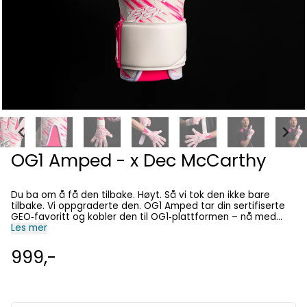
OG1 Amped - x Dec McCarthy
Du ba om å få den tilbake. Høyt. Så vi tok den ikke bare
tilbake. Vi oppgraderte den. OG1 Amped tar din sertifiserte
GEO‑favoritt og kobler den til OG1‑plattformen – nå med
integrert Speed Sleeve® + stropp for en låst passform. Hvit.
Les mer
Knallrosa. Null intensjon om å gli inn. Dec McCarthys signatur
av en grunn. Samme kaos. Mer kontroll. Mye mer bitt. ✨
999,-
FUNKSJONER 4 mm Pro Grade Contact Latex Lettvekts
én‑dels konstruksjon (veier bare 95 g!*) Speed Sleeve®
innstegssystem med latexstropp Forbøyd Hyla® hybrid cut
Urgotract™‑kropp for elite pusteevne og komfort Positivt
innpakket tommel OG x Dec McCarthy‑samarbeid Hvit/Hot