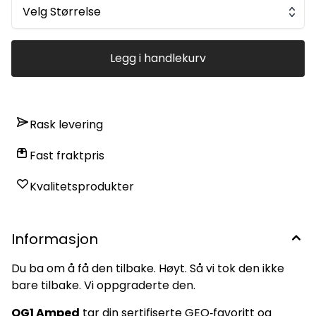
Pink “Amped” fargekombinasjon Forlenget
Velg Størrelse
V‑palm‑konstruksjon Echo Form™ 2.0 internt grep-system
X‑Wrap låser hansken til hånden uten begrensning 🧤 YTELSE
Tørrgrep: ELITE Vått grep: FANTASTISK Holdbarhet: GOD
Fingersave: NEI
Legg i handlekurv
Rask levering
Fast fraktpris
Kvalitetsprodukter
Informasjon
Du ba om å få den tilbake. Høyt. Så vi tok den ikke
bare tilbake. Vi oppgraderte den.
OG1 Amped
tar din sertifiserte GEO‑favoritt og