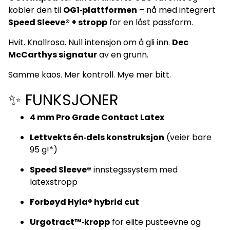
kobler den til
OG1‑plattformen
– nå med integrert
Speed Sleeve® + stropp
for en låst passform.
Hvit. Knallrosa. Null intensjon om å gli inn.
Dec
McCarthys signatur
av en grunn.
Samme kaos. Mer kontroll. Mye mer bitt.
✨ FUNKSJONER
4 mm Pro Grade Contact Latex
Lettvekts én‑dels konstruksjon
(veier bare
95 g!*)
Speed Sleeve®
innstegssystem med
latexstropp
Forbøyd Hyla® hybrid cut
Urgotract™‑kropp
for elite pusteevne og