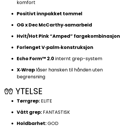
komfort
Positivt innpakket tommel
OG x Dec McCarthy‑samarbeid
Hvit/Hot Pink “Amped” fargekombinasjon
Forlenget V‑palm‑konstruksjon
Echo Form™ 2.0
internt grep-system
X‑Wrap
låser hansken til hånden uten
begrensning
🧤 YTELSE
Tørrgrep:
ELITE
Vått grep:
FANTASTISK
Holdbarhet:
GOD