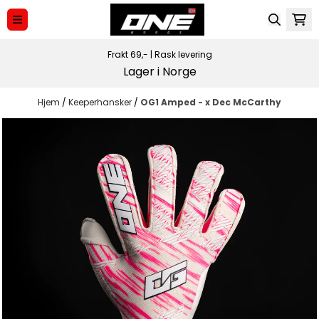
Hopp til innhold
Frakt 69,-
|
Rask levering
Lager i Norge
Hjem
/
Keeperhansker
/
OG1 Amped - x Dec McCarthy